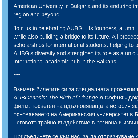
American University in Bulgaria and its enduring im
region and beyond.
Join us in celebrating AUBG - its founders, alumni,
while also building a bridge to its future. All procee
scholarships for international students, helping to 
AUBG’s diversity and strengthen its role as a uniq
international academic hub in the Balkans.
***
Вземете билетите си за специалната прожекция
AUBGenesis: The Birth of Change
в София
- до
филм, посветен на вдъхновяващата история за
основаването на Американския университет в 
неговото трайно въздействие в региона и извън
Присъединете се към нас, за да отпразнуваме 