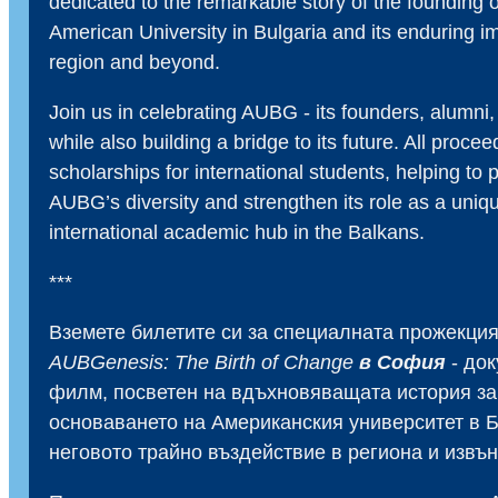
dedicated to the remarkable story of the founding o
American University in Bulgaria and its enduring im
region and beyond.
Join us in celebrating AUBG - its founders, alumni,
while also building a bridge to its future. All procee
scholarships for international students, helping to 
AUBG’s diversity and strengthen its role as a uniq
international academic hub in the Balkans.
***
Вземете билетите си за специалната прожекция
AUBGenesis: The Birth of Change
в София
- до
филм, посветен на вдъхновяващата история за
основаването на Американския университет в 
неговото трайно въздействие в региона и извън