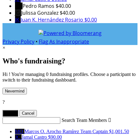
PR
Pedro Ramos
$40.00
JG
Julissa Gonzalez
$40.00
JK
Juan K. Hernández Rosario
$0.00
Privacy Policy
•
Flag As Inappropriate
×
Who's fundraising?
Hi ! You're managing 0 fundraising profiles. Choose a participant to
switch to their fundraising dashboard.
Nevermind
?
Yes,
.
Cancel
Search Team Members

MO
Marcos O. Arocho Ramírez
Team Captain
$1,001.50
JC
Jamal Castro
$90.00