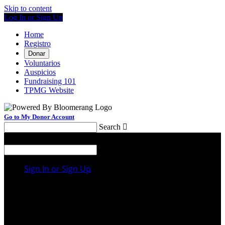
Skip to content
Log In or Sign Up
Home
Registro
Donar
Voluntarios
Auspicios
Fundraising 101
TPMG Website
Go to My Donor Account
Search

Menu
Search

Sign In or Sign Up
Welcome back
!
It looks like you previously participated in
a
different event
, but you're not registered for this
fundraiser yet.