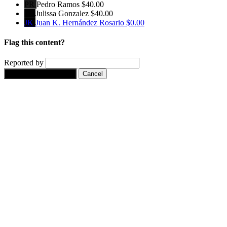
PR
Pedro Ramos
$40.00
JG
Julissa Gonzalez
$40.00
JK
Juan K. Hernández Rosario
$0.00
Flag this content?
Reported by
Yes, flag this content.
Cancel