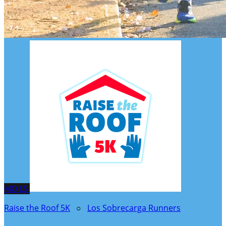
MO
LS
Raise the Roof 5K
○
Los Sobrecarga Runners