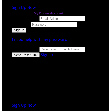
Sign Up Now
or continue to
My Donor Account
Email Address
Password
I need help with my password
Email Address
Sign In
or sign in using
Sign Up Now