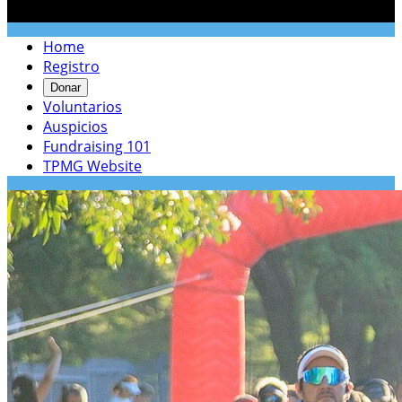

Home
Registro
Donar
Voluntarios
Auspicios
Fundraising 101
TPMG Website