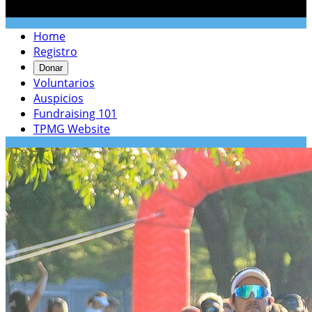

Home
Registro
Donar
Voluntarios
Auspicios
Fundraising 101
TPMG Website