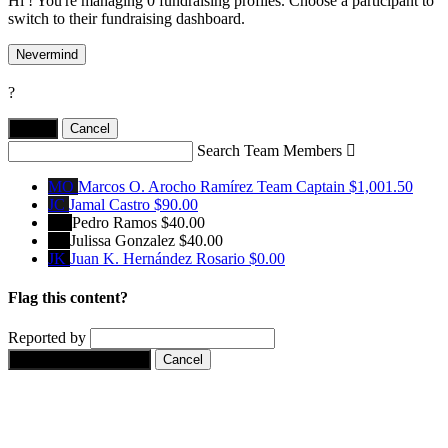
Hi ! You're managing 0 fundraising profiles. Choose a participant to
switch to their fundraising dashboard.
Nevermind
?
Yes,
.
Cancel
Search Team Members

MO
Marcos O. Arocho Ramírez
Team Captain
$1,001.50
JC
Jamal Castro
$90.00
PR
Pedro Ramos
$40.00
JG
Julissa Gonzalez
$40.00
JK
Juan K. Hernández Rosario
$0.00
Flag this content?
Reported by
Yes, flag this content.
Cancel