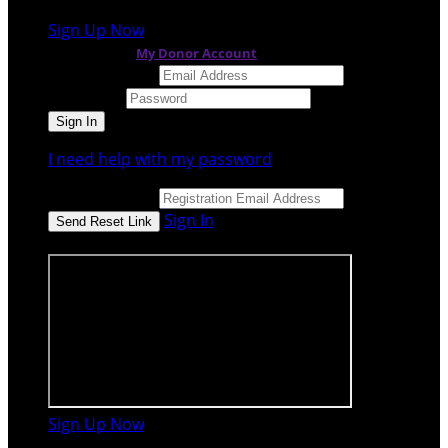
Sign Up Now
or continue to
My Donor Account
Email Address
Password
I need help with my password
Email Address
Sign In
or sign in using
Sign Up Now