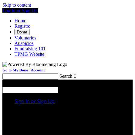
Skip to content
Log In or Sign Up
Home
Registro
Donar
Voluntarios
Auspicios
Fundraising 101
TPMG Website
Go to My Donor Account
Search

Menu
Search

Sign In or Sign Up
Welcome back
!
It looks like you previously participated in
a
different event
, but you're not registered for this
fundraiser yet.